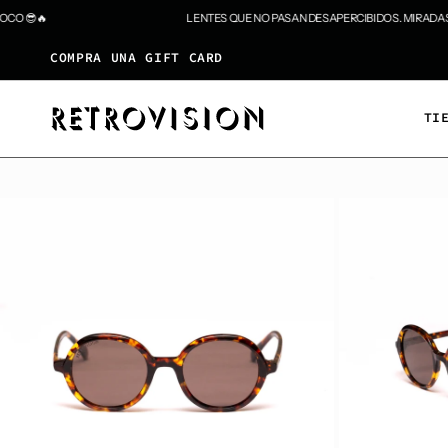
Ir
 😎🔥
LENTES QUE NO PASAN DESAPERCIBIDOS. MIRADAS Q
al
contenido
COMPRA UNA GIFT CARD
TI