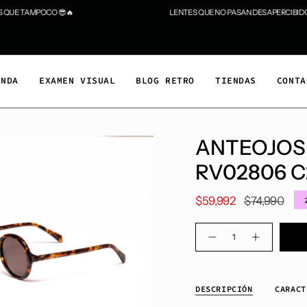
UE TAMPOCO 😎🔥
LENTES QUE NO PASAN DESAPERCIBIDOS.
ENDA
EXAMEN VISUAL
BLOG RETRO
TIENDAS
CONTA
ANTEOJOS 
RV02806 C
Precio
$59,992
$74,990
regular
Cantidad
DESCRIPCIÓN
CARACT