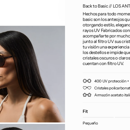
Back to Basic // LOS 
Hechos para todo moment
basic son los anteojos qu
otorgando estilo, elegan
rayos UV Fabricados con 
acompañarte por mucho t
junto al filtro UV sus c
tu visión una experiencia
los destellos e impide qu
cristales oscuros o claro
cuentan con filtro UV.
400 UV protección + 
Cristales policarbonat
Armazón acetato ital
Fit
Pequeño