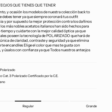
ANTEOJOS QUE TIENES QUE TENER
o, y ocasión los modelos de nuestra colección back to
e debes tener ya que siempre coronará tus outfit
cia y por supuesto la mejor protección contra los dañinos
los más nobles acetatos italianos han sido hechos para
iempo y cuidarte con la mejor calidad óptica ya que
ristales poseen la tecnología de POLARIZADO que hará de
 única de claridad, contraste y seguridad ya que elimina
e te encandiles Elige el color que mas te gusta con
s, y úsalos con confianza ya que Todos nuestros anteojos
Polarizado
o Cat. 3 Polarizado Certificado por la C.E.
iano
Regular
Grande