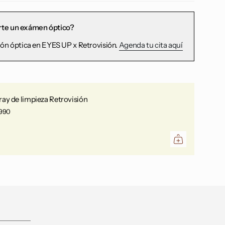
rte un exámen óptico?
ón óptica en EYES UP x Retrovisión.
Agenda tu cita aquí
ray de limpieza Retrovisión
.990