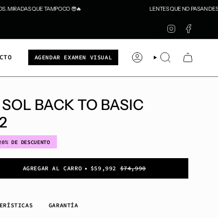
 MIRADAS QUE TAMPOCO 😎🔥
LENTES QUE NO PASAN DESAP
Instagram
Faceb
CTO
AGENDAR EXAMEN VISUAL
CUENTA
BÚSQUEDA
SOL BACK TO BASIC
2
20%
DE DESCUENTO
AGREGAR AL CARRO
$59,992
$74,990
ERÍSTICAS
GARANTÍA