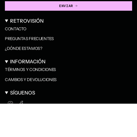
ENVIAR
RETROVISIÓN
CONTACTO
PREGUNTAS FRECUENTES
¿DÓNDE ESTAMOS?
INFORMACIÓN
TÉRMINOS Y CONDICIONES
CAMBIOS Y DEVOLUCIONES
SÍGUENOS
I
F
n
a
s
c
t
e
a
b
g
o
r
o
a
k